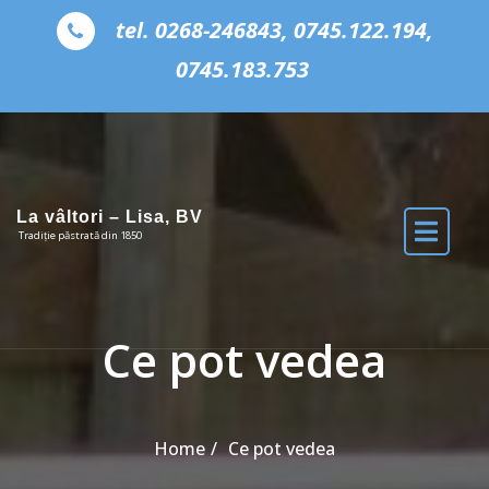
Skip to the content
tel. 0268-246843, 0745.122.194,
0745.183.753
La vâltori – Lisa, BV
Tradiție păstrată din 1850
Ce pot vedea
Home
Ce pot vedea