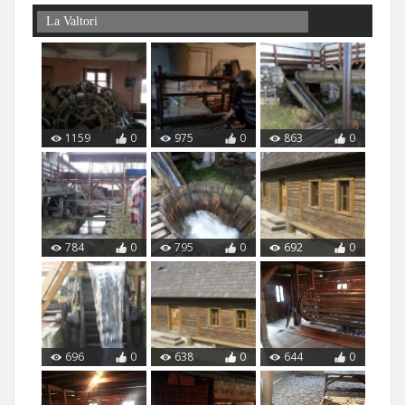
La Valtori
1159
0
975
0
863
0
784
0
795
0
692
0
696
0
638
0
644
0