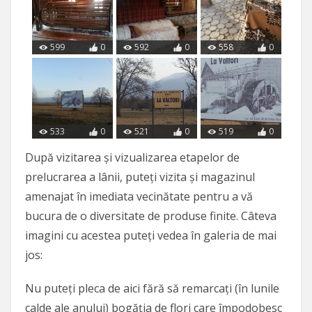
599
0
592
0
558
0
533
0
521
0
519
0
După vizitarea și vizualizarea etapelor de
prelucrarea a lânii, puteți vizita și magazinul
amenajat în imediata vecinătate pentru a vă
bucura de o diversitate de produse finite. Câteva
imagini cu acestea puteți vedea în galeria de mai
jos:
Nu puteți pleca de aici fără să remarcați (în lunile
calde ale anului) bogăția de flori care împodobesc