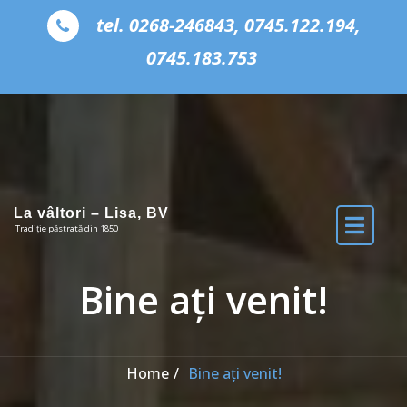
Skip to the content
tel. 0268-246843, 0745.122.194,
0745.183.753
La vâltori – Lisa, BV
Tradiție păstrată din 1850
Bine ați venit!
Home
Bine ați venit!