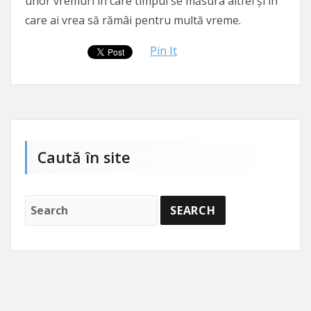
unor vremuri în care timpul se măsura altfel și în
care ai vrea să rămâi pentru multă vreme.
Pin It
Caută în site